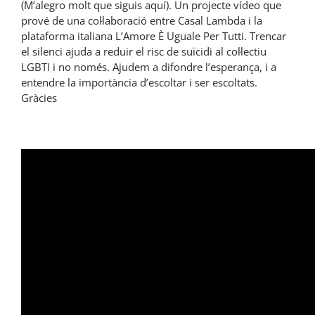
(M’alegro molt que siguis aquí). Un projecte vídeo que
prové de una col·laboració entre Casal Lambda i la
plataforma italiana L’Amore È Uguale Per Tutti. Trencar
el silenci ajuda a reduir el risc de suïcidi al col·lectiu
LGBTI i no només. Ajudem a difondre l’esperança, i a
entendre la importància d’escoltar i ser escoltats.
Gràcies