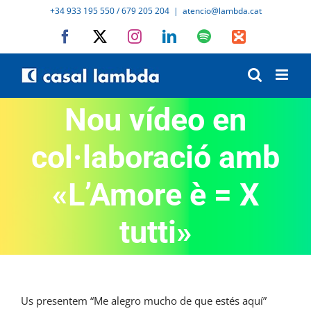
Skip
+34 933 195 550 / 679 205 204
|
atencio@lambda.cat
to
Facebook
X
Instagram
LinkedIn
Spotify
IVoox
content
Nou vídeo en
col·laboració amb
«L’Amore è = X
tutti»
Us presentem “Me alegro mucho de que estés aquí”