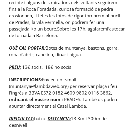
recinte i alguns dels miradors dels voltants seguirem
fins a la Roca Foradada, curiosa formació de pedra
erosionada, i fetes les fotos de rigor tornarem al nucli
de Prades, la vila vermella, on podrem fer una
passejada i/o un beure.Sobre les 17h. agafareml’autocar
de tornada a Barcelona.
QUÈ CAL PORTAR:
Botes de muntanya, bastons, gorra,
roba d’abric, capelina, dinar i aigua.
PREU:
13€ socis, 18€ no socis
INSCRIPCIONS:
Envieu un e-mail
(muntanya@lambdaweb.org) per reservar plaça i feu
l’ingrés a BBVA ES72 0182 4609 9802 0116 3862,
indicant el vostre nom
i PRADES. També us podeu
apuntar directament al Casal Lambda.
DIFICULTAT:
baixa
DISTANCIA:
13 Km i 300m de
desnivell