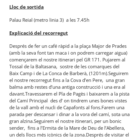
Lloc de sortida
Palau Reial (metro linia 3) a les 7.45h
Explicació del recorregut
Després de fer un café ràpid a la plaça Major de Prades
(amb la seva font tan maca i on podrem carregar aigua)
començarem el nostre itinerari pel GR 171. Pujarem al
Tossal de la Baltasana, sostre de les comarques del
Baix Camp i de La Conca de Barberà, (1201m).Seguirem
el nostre recorregut fins a la Cova d’en Pere, una gran
balma amb restes d’una antiga construcció i una era al
davant.Travessarem el Pla de Pagès i baixarem a la pista
del Camí Principal des d’ on tindrem unes bones vistes
de la vall amb el nucli de Capafonts al fons.Farem una
parada per descansar i dinar a la vora del camí, sota una
gran alzina.Seguirem el nostre itinerari, per un bonic
sender, fins a l’Ermita de la Mare de Deu de l’Abellera,
un dels llocs més icònics de la zona.Després de visitar el