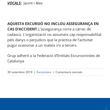
VOCALS:
Jacint i Alex
AQUESTA EXCURSIÓ NO INCLOU ASSEGURANÇA EN
CAS D’ACCIDENT.
L’assegurança corre a càrrec de
cadascú. L’organització no assumeix cap responsabilitat
pels danys o perjudicis que la pràctica de l’activitat
pugui ocasionar a un mateix i/o a tercers.
Grup adherit a la Federació d’Entitats Excursionistes de
Catalunya
a
30 setembre 2019
|
Excursions
|
Comentaris tancats
Muntanyes
de
Prades,
27
d’octubre
de
2019