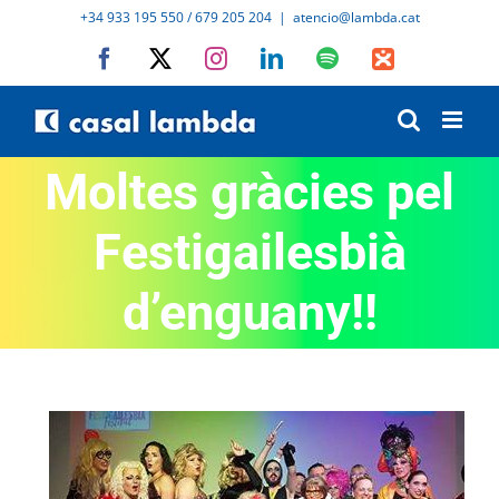
Skip
+34 933 195 550 / 679 205 204
|
atencio@lambda.cat
to
Facebook
X
Instagram
LinkedIn
Spotify
IVoox
content
Moltes gràcies pel
Festigailesbià
d’enguany!!