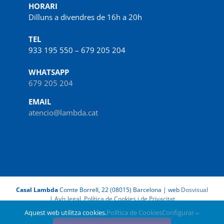
HORARI
Dilluns a divendres de 16h a 20h
TEL
933 195 550 – 679 205 204
WHATSAPP
679 205 204
EMAIL
atencio@lambda.cat
Casal Lambda
Comte Borrell, 22 (08015) Barcelona | web
Dosvisual
|
Avís legal, Política de Cookies i de Privacitat
Aquest web utilitza cookies.
Política de Cookies
Configurar