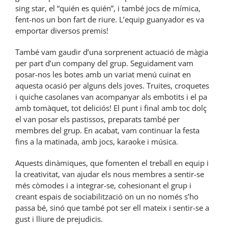
sing star, el “quién es quién”, i també jocs de mímica,
fent-nos un bon fart de riure. L’equip guanyador es va
emportar diversos premis!
També vam gaudir d’una sorprenent actuació de màgia
per part d’un company del grup. Seguidament vam
posar-nos les botes amb un variat menú cuinat en
aquesta ocasió per alguns dels joves. Truites, croquetes
i quiche casolanes van acompanyar als embotits i el pa
amb tomàquet, tot deliciós! El punt i final amb toc dolç
el van posar els pastissos, preparats també per
membres del grup. En acabat, vam continuar la festa
fins a la matinada, amb jocs, karaoke i música.
Aquests dinàmiques, que fomenten el treball en equip i
la creativitat, van ajudar els nous membres a sentir-se
més còmodes i a integrar-se, cohesionant el grup i
creant espais de sociabilització on un no només s’ho
passa bé, sinó que també pot ser ell mateix i sentir-se a
gust i lliure de prejudicis.