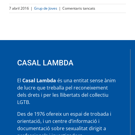
a
7 abril 2016
|
Grup de Joves
|
Comentaris tancats
El
Grup
de
Joves
celebra
l’arribada
de
la
primavera
CASAL LAMBDA
El
Casal Lambda
és una entitat sense ànim
de lucre que treballa pel reconeixement
dels drets i per les llibertats del col·lectiu
LGTB.
Des de 1976 ofereix un espai de trobada i
orientació, i un centre d’informació i
documentació sobre sexualitat dirigit a