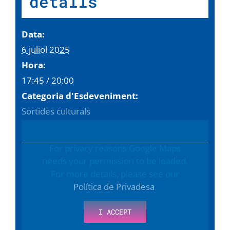
detalls
Data:
6 juliol 2025
Hora:
17:45 / 20:00
Categoria d'Esdeveniment:
Sortides culturals
For privacy reasons Google Maps
needs your permission to be loaded.
For more details, please see our
Política de Privadesa
.
I ACCEPT