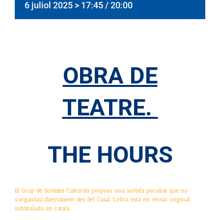
6 juliol 2025 > 17:45
/
20:00
OBRA DE
TEATRE.
THE HOURS
El Grup de Sortides Culturals proposa una sortida peculiar que no
s’organitza directament des del Casal. L’obra està en versió original
subtitulada en català.