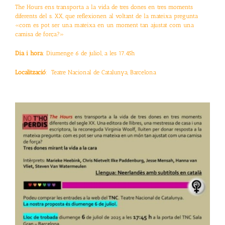
The Hours ens transporta a la vida de tres dones en tres moments
diferents del s. XX, que reflexionen al voltant de la mateixa pregunta
«com es pot ser una mateixa en un moment tan ajustat com una
camisa de força?»
Dia i hora
: Diumenge 6 de juliol, a les 17.45h
Localització
: Teatre Nacional de Catalunya, Barcelona