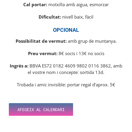
Cal portar
:
motxilla amb aigua, esmorzar
Dificultat
:
nivell baix, fàcil
OPCIONAL
Possibilitat de vermut:
amb grup de muntanya.
Preu vermut:
8€ socis i 13€ no socis
Ingrés a:
BBVA
ES72 0182 4609 9802 0116 3862
, amb
el vostre nom i concepte:
sortida 13d.
Trobada i amic invisible
: portar regal d’aprox. 5€
AFEGEIX AL CALENDARI