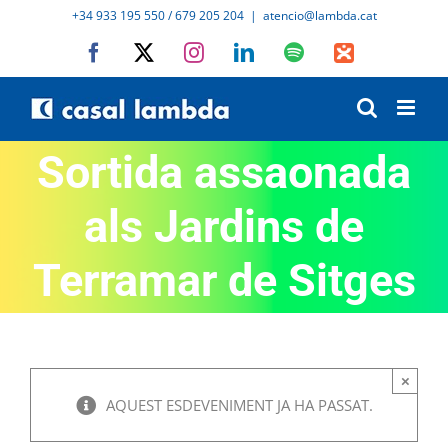
Skip
+34 933 195 550 / 679 205 204
|
atencio@lambda.cat
to
Facebook
X
Instagram
LinkedIn
Spotify
IVoox
content
Sortida assaonada
als Jardins de
Terramar de Sitges
×
AQUEST ESDEVENIMENT JA HA PASSAT.