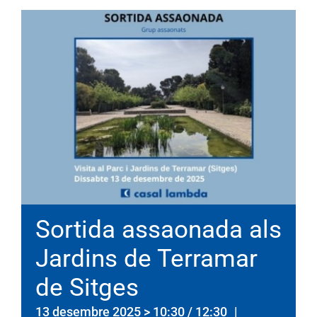
Sortida assaonada als
Jardins de Terramar
de Sitges
13 desembre 2025 > 10:30
/
12:30
|