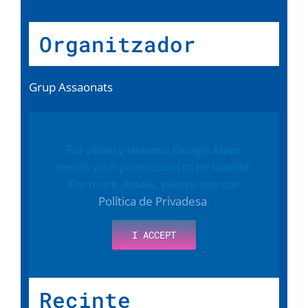
Organitzador
Grup Assaonats
For privacy reasons Google Maps
needs your permission to be loaded.
For more details, please see our
Política de Privadesa
.
I ACCEPT
Recinte