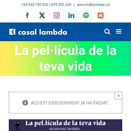
Skip
+34 933 195 550 / 679 205 204
|
atencio@lambda.cat
to
Facebook
X
Instagram
LinkedIn
Spotify
IVoox
content
La pel·lícula de la
teva vida
×
AQUEST ESDEVENIMENT JA HA PASSAT.