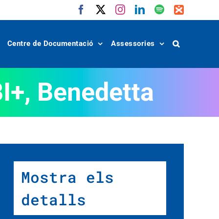
Facebook
X
Instagram
LinkedIn
Spotify
IVoox
Centre de Documentació
Assessories
+, Benedetta
Mostra els
detalls