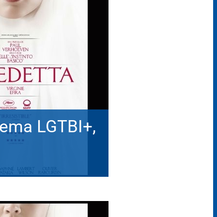
ema LGTBI+,