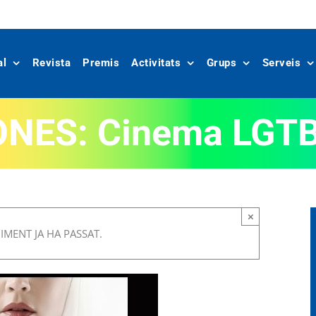
al
Revista
Premis
Activitats
Grups
Serveis
NES: Cinema LGTBI
×
MENT JA HA PASSAT.