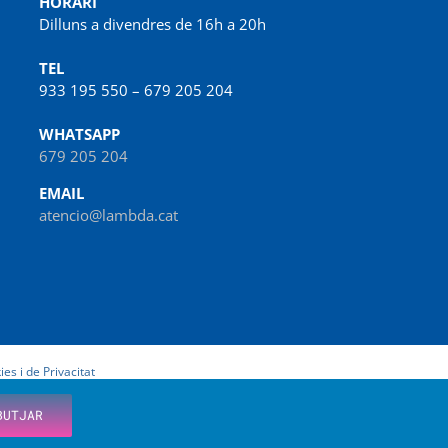
HORARI
Dilluns a divendres de 16h a 20h
TEL
933 195 550 – 679 205 204
WHATSAPP
679 205 204
EMAIL
atencio@lambda.cat
ies i de Privacitat
BUTJAR