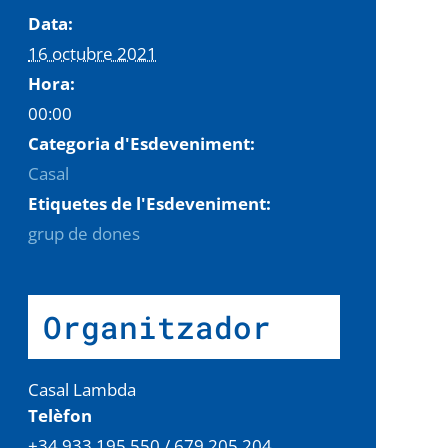
Data:
16 octubre 2021
Hora:
00:00
Categoria d'Esdeveniment:
Casal
Etiquetes de l'Esdeveniment:
grup de dones
Organitzador
Casal Lambda
Telèfon
+34 933.195.550 / 679.205.204