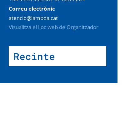
Correu electrònic
atencio@lambda.cat
Visualitza el lloc web de Organitzador
Recinte