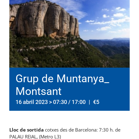
Grup de Muntanya_
Montsant
16 abril 2023 > 07:30
/
17:00
|
€5
Lloc de sortida
cotxes des de Barcelona: 7:30 h. de
PALAU REIAL, (Metro L3)