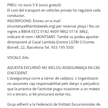
PREU: no socis 5 € (socis gratuït)
El cost del transport en vehicles privats ho regularà cada
conductor.
INSCRIPCIONS: Envieu un e-mail
(muntanya@lambdaweb.org) per reservar plaça i feu un
ingrés a BBVA ES72 0182 4609 9802 0116 3862,
indicant el nom i MONTSANT. També us podeu apuntar
directament al Casal Lambda (Centre LGTBI C/Comte
Borrell, 22, Barcelona Tel. 933 195 550)
VOCALS: Edu
AQUESTA EXCURSIÓ NO INCLOU ASSEGURANÇA EN CAS
D’ACCIDENT.
L’assegurança corre a càrrec de cadascú. L’organització
no assumeix cap responsabilitat pels danys o perjudicis
que la pràctica de l’activitat pugui ocasionar a un mateix
i/o a tercers, si bé procurará evitar-los.
Grup adherit a la Federació de Entitats Excursionistes de