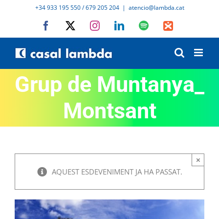
Skip
+34 933 195 550 / 679 205 204
|
atencio@lambda.cat
to
Facebook
X
Instagram
LinkedIn
Spotify
IVoox
content
Grup de Muntanya_
Montsant
×
AQUEST ESDEVENIMENT JA HA PASSAT.