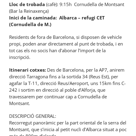
Lloc de trobada
(cafè): 9:15h Cornudella de Montsant
(Bar la Reinaxença)
Inici de la caminada:
Albarca – refugi CET
(Cornudella de M.)
Residents de fora de Barcelona, si disposen de vehicle
propi, poden anar directament al punt de trobada, i en
tot cas els no socis han d’abonar l’import de la
inscripció.
Itinerari cotxes:
Des de Barcelona, per la AP7, anirem
direcció Tarragona fins a la sortida 34 (Reus Est), per
agafar la T-11, direcció Reus/Aeroport, uns 15km fins C-
242 i sortim en direcció al poble d’Alforja, que
travessarem per continuar cap a Cornudella de
Montsant.
DESCRIPCIÓ GENERAL:
Recorregut panoràmic per la part oriental de la serra del
Montsant, que s’inicia al petit nucli d’Albarca situat a poc