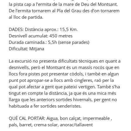
la pista cap a l’ermita de la mare de Deu del Montsant.
De l’ermita tornarem al Pla del Grau des d’on tornarem
al lloc de partida.
DADES: Distància aprox.: 15,5 Km.
Desnivell acumulat: 450 metres
Durada caminada.: 5,5h (sense parades)
Dificultat: Mitjana
La excursió no presenta dificultats tècniques en quant a
desnivells, però el Montsant és un massís rocós que en
llocs fora pistes pot presentar còdols, i també en algun
punt pot apropar-se a llocs amb cingleres, raó per la
qual pot afectar a gent que pateixi vertigen. També s’ha
tingut en compte la distància, ja que és una mica més
llarga que les anteriors sortides hivernals, per gent no
habituada a fer sortides senderistes.
QUÈ CAL PORTAR: Aigua, bon calçat, impermeable ,
pals, barret, crema solar, anorac/tallavent