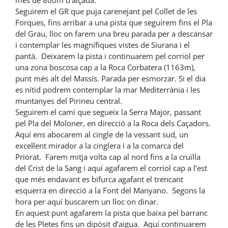
més de 800m d’alçada.
Seguirem el GR que puja carenejant pel Collet de les
Forques, fins arribar a una pista que seguirem fins el Pla
del Grau, lloc on farem una breu parada per a descansar
i contemplar les magnífiques vistes de Siurana i el
pantà. Deixarem la pista i continuarem pel corriol per
una zona boscosa cap a la Roca Corbatera (1163m),
punt més alt del Massís. Parada per esmorzar. Si el dia
es nítid podrem contemplar la mar Mediterrània i les
muntanyes del Pirineu central.
Seguirem el camí que segueix la Serra Major, passant
pel Pla del Moloner, en direcció a la Roca dels Caçadors.
Aquí ens abocarem al cingle de la vessant sud, un
excel·lent mirador a la cinglera i a la comarca del
Priorat. Farem mitja volta cap al nord fins a la cruïlla
del Crist de la Sang i aquí agafarem el corriol cap a l’est
que més endavant es bifurca agafant el trencant
esquerra en direcció a la Font del Manyano. Segons la
hora per aquí buscarem un lloc on dinar.
En aquest punt agafarem la pista que baixa pel barranc
de les Pletes fins un dipòsit d’aigua. Aquí continuarem