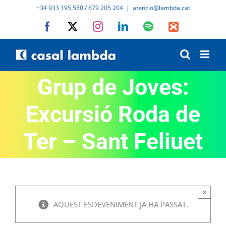
Skip
+34 933 195 550 / 679 205 204
|
atencio@lambda.cat
to
Facebook
X
Instagram
LinkedIn
Spotify
IVoox
content
Grup de Joves:
Excursió Roda de
Ter – Sant Feliuet
×
AQUEST ESDEVENIMENT JA HA PASSAT.