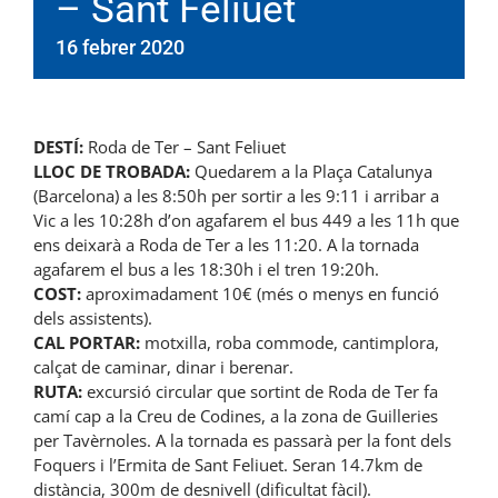
– Sant Feliuet
16 febrer 2020
DESTÍ:
Roda de Ter – Sant Feliuet
LLOC DE TROBADA:
Quedarem a la Plaça Catalunya
(Barcelona) a les 8:50h per sortir a les 9:11 i arribar a
Vic a les 10:28h d’on agafarem el bus 449 a les 11h que
ens deixarà a Roda de Ter a les 11:20. A la tornada
agafarem el bus a les 18:30h i el tren 19:20h.
COST:
aproximadament 10€ (més o menys en funció
dels assistents).
CAL PORTAR:
motxilla, roba commode, cantimplora,
calçat de caminar, dinar i berenar.
RUTA:
excursió circular que sortint de Roda de Ter fa
camí cap a la Creu de Codines, a la zona de Guilleries
per Tavèrnoles. A la tornada es passarà per la font dels
Foquers i l’Ermita de Sant Feliuet. Seran 14.7km de
distància, 300m de desnivell (dificultat fàcil).