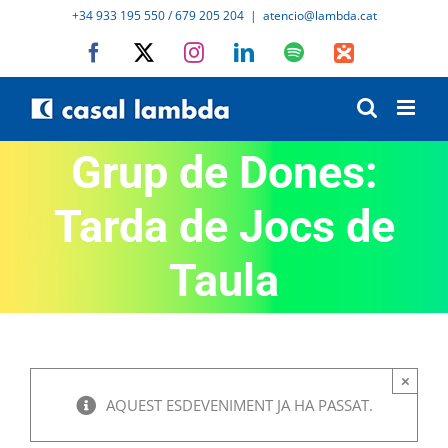
Skip
+34 933 195 550 / 679 205 204
|
atencio@lambda.cat
to
Facebook
X
Instagram
LinkedIn
Spotify
IVoox
content
Grup de Dones:
Tarda de Jocs de
Taula
×
AQUEST ESDEVENIMENT JA HA PASSAT.