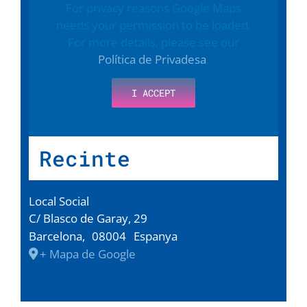
For privacy reasons Google Maps
needs your permission to be loaded.
For more details, please see our
Política de Privadesa
.
I ACCEPT
Recinte
Local Social
C/ Blasco de Garay, 29
Barcelona
,
08004
Espanya
+ Mapa de Google