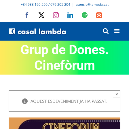
Skip
+34 933 195 550 / 679 205 204
|
atencio@lambda.cat
to
Facebook
X
Instagram
LinkedIn
Spotify
IVoox
content
Grup de Dones.
Cinefòrum
×
AQUEST ESDEVENIMENT JA HA PASSAT.