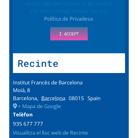
needs your permission to be loaded.
For more details, please see our
Política de Privadesa
.
I ACCEPT
Recinte
Institut Francès de Barcelona
Moià, 8
Barcelona
,
Barcelona
08015
Spain
+ Mapa de Google
Telèfon
935 677 777
Visualitza el lloc web de Recinte