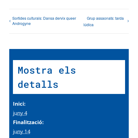
Sortides culturals: Dansa dervix queer
Grup assaonats: tarda
Androgyne
lúdica
Mostra els
detalls
Inici:
juny 4
Finalització:
juny 14