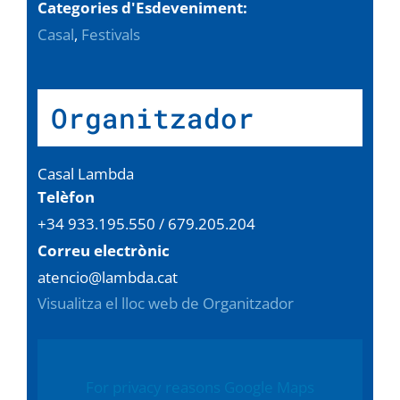
Categories d'Esdeveniment:
Casal
,
Festivals
Organitzador
Casal Lambda
Telèfon
+34 933.195.550 / 679.205.204
Correu electrònic
atencio@lambda.cat
Visualitza el lloc web de Organitzador
For privacy reasons Google Maps