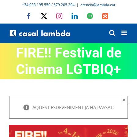
Skip
+34 933 195 550 / 679 205 204
|
atencio@lambda.cat
to
Facebook
X
Instagram
LinkedIn
Spotify
IVoox
content
FIRE!! Festival de
Cinema LGTBIQ+
×
AQUEST ESDEVENIMENT JA HA PASSAT.