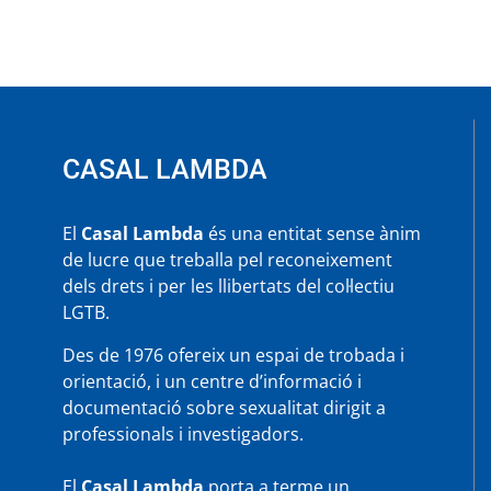
de
gent
gran
LTGB
–
Tu
pots
fer-
CASAL LAMBDA
hi
molt!!
El
Casal Lambda
és una entitat sense ànim
de lucre que treballa pel reconeixement
dels drets i per les llibertats del col·lectiu
LGTB.
Des de 1976 ofereix un espai de trobada i
orientació, i un centre d’informació i
documentació sobre sexualitat dirigit a
professionals i investigadors.
El
Casal Lambda
porta a terme un