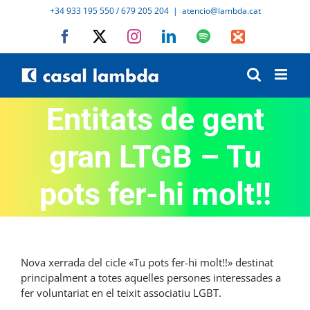
Skip
+34 933 195 550 / 679 205 204
|
atencio@lambda.cat
to
Facebook
X
Instagram
LinkedIn
Spotify
IVoox
content
Entitats de gent
gran LTGB – Tu
pots fer-hi molt!!
Nova xerrada del cicle «Tu pots fer-hi molt!!» destinat
principalment a totes aquelles persones interessades a
fer voluntariat en el teixit associatiu LGBT.