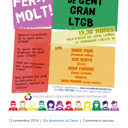
a
12 novembre 2014
|
Els divendres al Casal
|
Comentaris tancats
Entitats