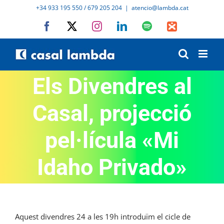
Skip
+34 933 195 550 / 679 205 204
|
atencio@lambda.cat
to
Facebook
X
Instagram
LinkedIn
Spotify
IVoox
content
Els Divendres al
Casal, projecció
pel·lícula «Mi
Idaho Privado»
Aquest divendres 24 a les 19h introduïm el cicle de