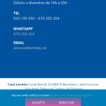
Dilluns a divendres de 16h a 20h
TEL
933 195 550 – 679 205 204
WHATSAPP
679 205 204
EMAIL
atencio@lambda.cat
Casal Lambda
Comte Borrell, 22 (08015) Barcelona | web
Dosvisual
|
Avís legal, Política de Cookies i de Privacitat
Aquest web utilitza cookies.
Política de Cookies
Configurar
Facebook
X
Instagram
LinkedIn
Spotify
IVoox
ACCEPTO
REBUTJAR