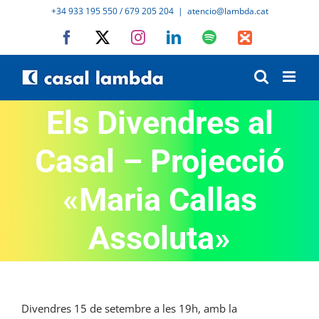
Skip
+34 933 195 550 / 679 205 204
|
atencio@lambda.cat
to
Facebook
X
Instagram
LinkedIn
Spotify
IVoox
content
Els Divendres al
Casal – Projecció
«Maria Callas
Assoluta»
Divendres 15 de setembre a les 19h, amb la