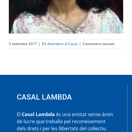
a
5 setembre 2017
|
Els divendres al Casal
|
Comentaris tancats
Els
Divendres
al
Casal
–
Projecció
«Maria
Callas
Assoluta»
CASAL LAMBDA
El
Casal Lambda
és una entitat sense ànim
de lucre que treballa pel reconeixement
dels drets i per les llibertats del col·lectiu