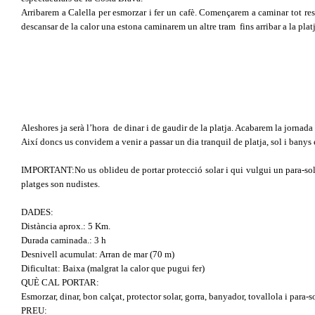
Arribarem a Calella per esmorzar i fer un cafè. Començarem a caminar tot res
descansar de la calor una estona caminarem un altre tram
fins arribar a la pla
Aleshores ja serà l’hora
de dinar i de gaudir de la platja. Acabarem la jornada
Així doncs us convidem a venir a passar un dia tranquil de platja, sol i banys
IMPORTANT:No us oblideu de portar protecció solar i qui vulgui un para-sol,
platges son nudistes.
DADES:
Distància aprox.: 5 Km.
Durada caminada.: 3 h
Desnivell acumulat: Arran de mar (70 m)
Dificultat: Baixa (malgrat la calor que pugui fer)
QUÈ CAL PORTAR:
Esmorzar, dinar, bon calçat, protector solar, gorra, banyador, tovallola i para-s
PREU: