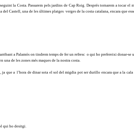
seguint la Costa. Passarem pels jardins de Cap Roig. Després tornarem a tocar el m
tja del Castell, una de les últimes platges
verges de la costa catalana, encara que ess
 arribant a Palamós on tindrem temps de fer un refresc
o qui ho prefereixi donar-se 
 en una de les zones més maques de la nostra costa.
 ja que a
l’hora de dinar sota el sol del migdia pot ser durillo encara que a la cala
ol qui ho desitgi.