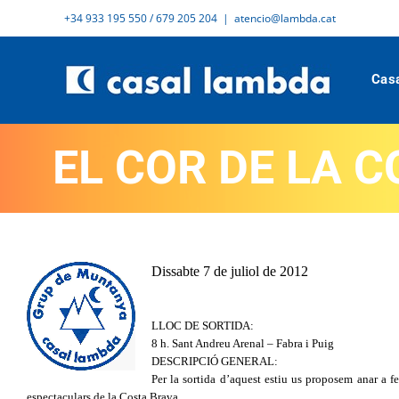
Skip
+34 933 195 550 / 679 205 204
|
atencio@lambda.cat
to
content
Cas
EL COR DE LA C
Dissabte 7 de juliol de 2012
LLOC DE SORTIDA:
8 h. Sant Andreu Arenal – Fabra i Puig
DESCRIPCIÓ GENERAL:
Per la sortida d’aquest estiu us proposem anar a f
espectaculars de la Costa Brava.