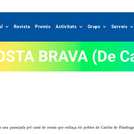
al
Revista
Premis
Activitats
Grups
Serveis
OSTA BRAVA (De Cal
er una passejada pel camí de ronda que enllaça els pobles de Calella de Palafrug