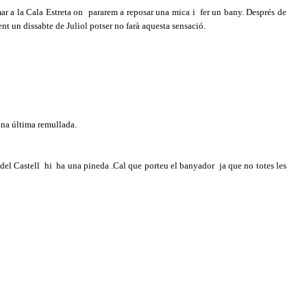
ar a la Cala Estreta on
pararem a reposar una mica i
fer un bany. Després de
ent un dissabte de Juliol potser no farà aquesta sensació.
una última remullada.
 del Castell
hi
ha una pineda .Cal que porteu el banyador
ja que no totes les