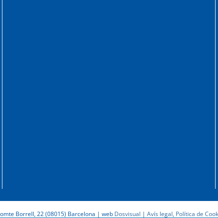
omte Borrell, 22 (08015) Barcelona | web
Dosvisual
|
Avís legal, Política de Cook