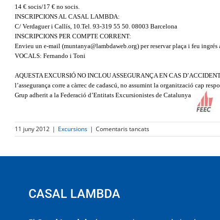
14 € socis/17 € no socis.
INSCRIPCIONS AL CASAL LAMBDA:
C/ Verdaguer i Callís, 10.Tel. 93-319 55 50. 08003 Barcelona
INSCRIPCIONS PER COMPTE CORRENT:
Envieu un e-mail (muntanya@lambdaweb.org) per reservar plaça i feu ingr
VOCALS: Fernando i Toni
AQUESTA EXCURSIÓ NO INCLOU ASSEGURANÇA EN CAS D’ACCIDENT
l’assegurança corre a càrrec de cadascú, no assumint la organització cap respon
Grup adherit a la Federació d’Entitats Excursionistes de Catalunya
a
11 juny 2012
|
Excursions
|
Comentaris tancats
EL
COR
DE
LA
COSTA
BRAVA
(De
CASAL LAMBDA
Calella
a
Palamós)