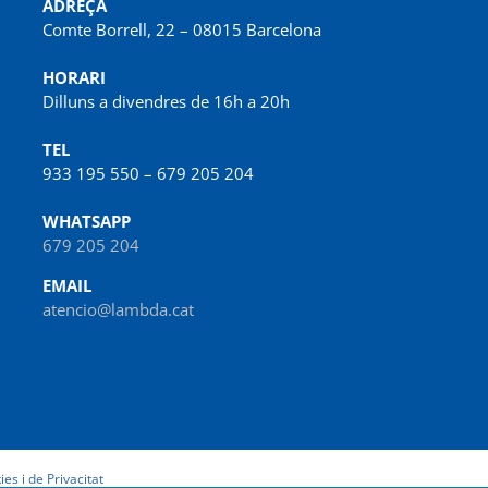
ADREÇA
Comte Borrell, 22 – 08015 Barcelona
HORARI
Dilluns a divendres de 16h a 20h
TEL
933 195 550 – 679 205 204
WHATSAPP
679 205 204
EMAIL
atencio@lambda.cat
ies i de Privacitat