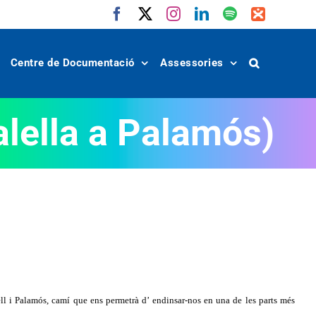
Facebook
X
Instagram
LinkedIn
Spotify
IVoox
Centre de Documentació
Assessories
ella a Palamós)
ell i Palamós, camí que ens permetrà d’ endinsar-nos en una de les parts més