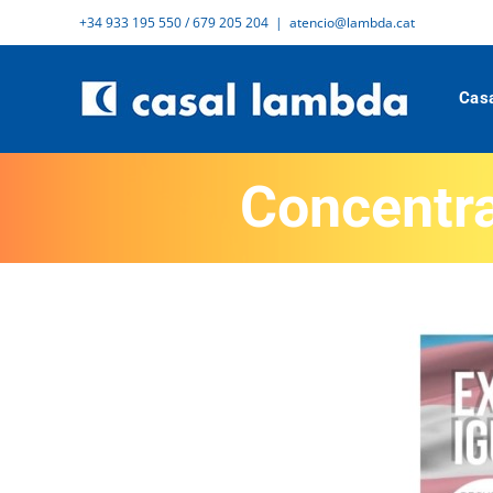
Skip
+34 933 195 550 / 679 205 204
|
atencio@lambda.cat
to
content
Cas
Concentra