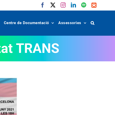
Facebook
X
Instagram
LinkedIn
Spotify
IVoox
Centre de Documentació
Assessories
ltat TRANS