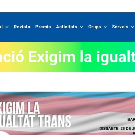
al
Revista
Premis
Activitats
Grups
Serveis
ció Exigim la igua