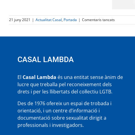
a
21 juny 2021
|
Actualitat Casal
,
Portada
|
Comentaris tancats
Concentraci
Exigim
la
igualtat
TRANS
CASAL LAMBDA
El
Casal Lambda
és una entitat sense ànim de
lucre que treballa pel reconeixement dels
drets i per les llibertats del col·lectiu LGTB.
Des de 1976 ofereix un espai de trobada i
orientació, i un centre d’informació i
documentació sobre sexualitat dirigit a
professionals i investigadors.