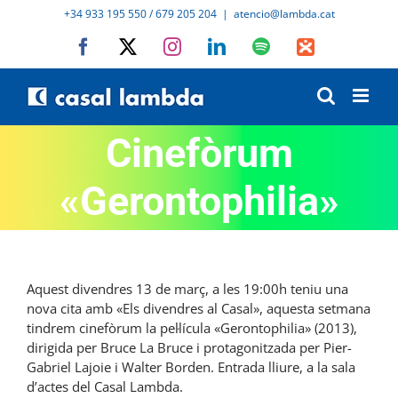
Skip
+34 933 195 550 / 679 205 204
|
atencio@lambda.cat
to
Facebook
X
Instagram
LinkedIn
Spotify
IVoox
content
Cinefòrum
«Gerontophilia»
Aquest divendres 13 de març, a les 19:00h teniu una
nova cita amb «Els divendres al Casal», aquesta setmana
tindrem cinefòrum la pel·lícula «Gerontophilia» (2013),
dirigida per Bruce La Bruce i protagonitzada per Pier-
Gabriel Lajoie i Walter Borden. Entrada lliure, a la sala
d’actes del Casal Lambda.