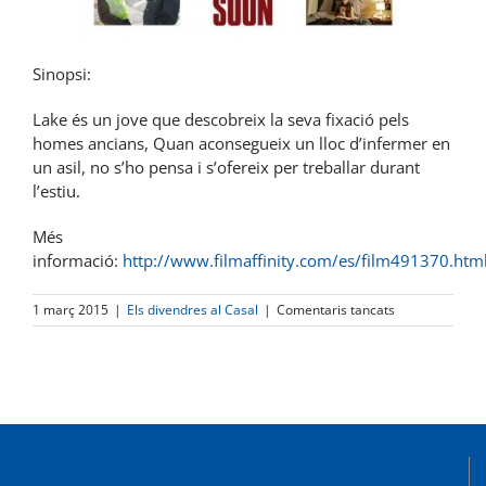
Sinopsi:
Lake és un jove que descobreix la seva fixació pels
homes ancians, Quan aconsegueix un lloc d’infermer en
un asil, no s’ho pensa i s’ofereix per treballar durant
l’estiu.
Més
informació:
http://www.filmaffinity.com/es/film491370.htm
a
1 març 2015
|
Els divendres al Casal
|
Comentaris tancats
Cinefòrum
«Gerontophilia