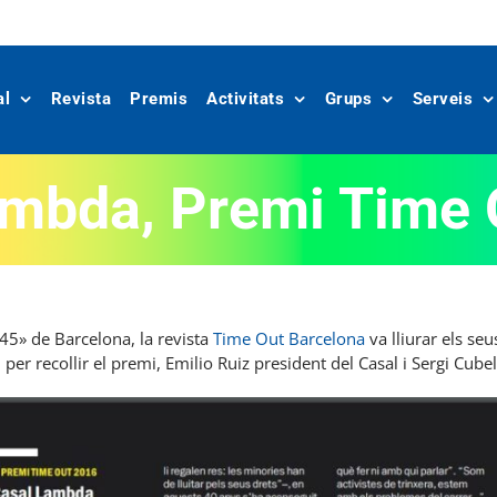
al
Revista
Premis
Activitats
Grups
Serveis
ambda, Premi Time 
 45» de Barcelona, la revista
Time Out Barcelona
va lliurar els se
r recollir el premi, Emilio Ruiz president del Casal i Sergi Cubell