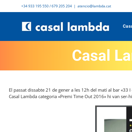
Skip
+34 933 195 550 / 679 205 204
|
atencio@lambda.cat
to
content
Cas
Casal L
El passat dissabte 21 de gener a les 12h del matí al bar «33 I
Casal Lambda categoria «Premi Time Out 2016» hi van ser-hi pe