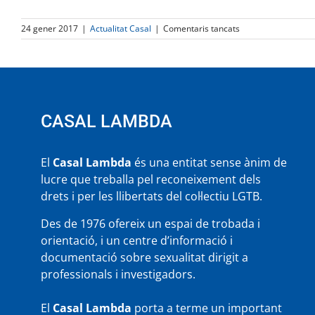
a
24 gener 2017
|
Actualitat Casal
|
Comentaris tancats
Casal
Lambda,
Premi
Time
Out
2016
CASAL LAMBDA
El
Casal Lambda
és una entitat sense ànim de
lucre que treballa pel reconeixement dels
drets i per les llibertats del col·lectiu LGTB.
Des de 1976 ofereix un espai de trobada i
orientació, i un centre d’informació i
documentació sobre sexualitat dirigit a
professionals i investigadors.
El
Casal Lambda
porta a terme un important