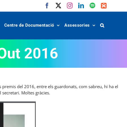
Facebook
X
Instagram
LinkedIn
Spotify
IVoox
Centre de Documentació
Assessories
Out 2016
us premis del 2016, entre els guardonats, com sabreu, hi ha el
 secretari. Moltes gràcies.