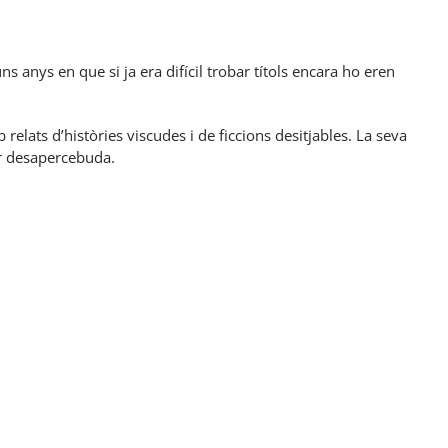
uns anys en que si ja era difícil trobar títols encara ho eren
elats d’històries viscudes i de ficcions desitjables. La seva
ar desapercebuda.