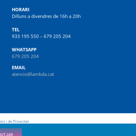
HORARI
Dilluns a divendres de 16h a 20h
TEL
933 195 550 – 679 205 204
WHATSAPP
679 205 204
EMAIL
atencio@lambda.cat
ies i de Privacitat
BUTJAR