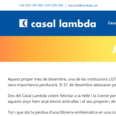
Skip
+34 933 195 550 / 679 205 204
|
atencio@lambda.cat
to
content
Cas
Aquest proper mes de desembre, una de les institucions LGTBI
seva importància perdurarà. El 31 de desembre abaixaran per 
Des del Casal Lambda volem felicitar a la
Helle
i la
Connie
per
aquests anys hem anat teixint amb elles i el seu projecte i d
Tot i que dol la pèrdua d’una llibreria emblemàtica en una ci