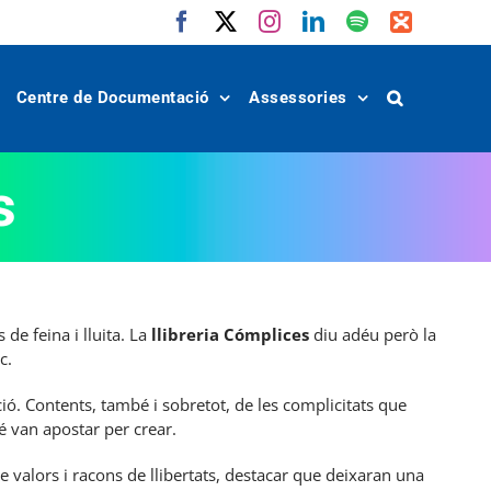
Facebook
X
Instagram
LinkedIn
Spotify
IVoox
Centre de Documentació
Assessories
s
e feina i lluita. La
llibreria Cómplices
diu adéu però la
c.
ió. Contents, també i sobretot, de les complicitats que
é van apostar per crear.
 valors i racons de llibertats, destacar que deixaran una