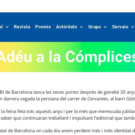
al
Revista
Premis
Activitats
Grups
Serveis
Adéu a la Cómplice
 de Barcelona tanca les seves portes després de gairebé 30 anys d
darrera vegada la persiana del carrer de Cervantes, al barri Gòti
 la feina feta tots aquests anys i per la més que merescuda jubilac
e saber que continuaran treballant i impulsant l’editorial que tamb
utat de Barcelona on cada dia anem perdent més i més identitat de