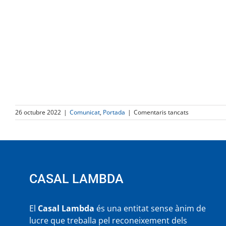
a
26 octubre 2022
|
Comunicat
,
Portada
|
Comentaris tancats
Adéu
a
la
Cómplices
CASAL LAMBDA
El
Casal Lambda
és una entitat sense ànim de
lucre que treballa pel reconeixement dels