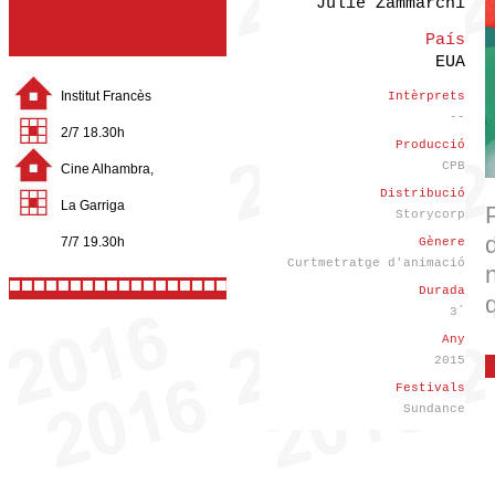
Julie Zammarchi
País
EUA
Institut Francès
Intèrprets
--
2/7 18.30h
Producció
CPB
Cine Alhambra,
Distribució
La Garriga
Storycorp
7/7 19.30h
Gènere
Curtmetratge d'animació
■■■■■■■■■■■■■■■■■■■■■■
Durada
3´
Any
2015
Festivals
Sundance