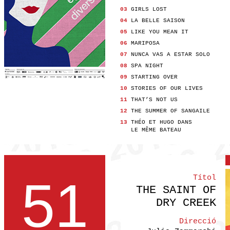
03
GIRLS LOST
04
LA BELLE SAISON
05
LIKE YOU MEAN IT
06
MARIPOSA
07
NUNCA VAS A ESTAR SOLO
08
SPA NIGHT
09
STARTING OVER
10
STORIES OF OUR LIVES
11
THAT’S NOT US
12
THE SUMMER OF SANGAILE
13
THÉO ET HUGO DANS
LE MÊME BATEAU
51
Títol
THE SAINT OF
DRY CREEK
Direcció