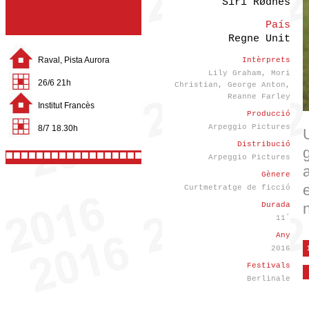
Siri Rødnes
País
Regne Unit
Raval, Pista Aurora
Intèrprets
Lily Graham, Mori
26/6 21h
Christian, George Anton,
Reanne Farley
Institut Francès
Producció
Arpeggio Pictures
8/7 18.30h
Distribució
■■■■■■■■■■■■■■■■■■■■■■
Arpeggio Pictures
Gènere
Curtmetratge de ficció
Durada
11´
Any
2016
Festivals
Berlinale